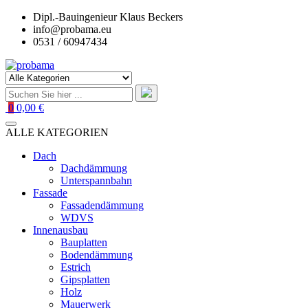
Zum
Dipl.-Bauingenieur Klaus Beckers
Inhalt
info@probama.eu
springen
0531 / 60947434
0
0,00 €
ALLE KATEGORIEN
Dach
Dachdämmung
Unterspannbahn
Fassade
Fassadendämmung
WDVS
Innenausbau
Bauplatten
Bodendämmung
Estrich
Gipsplatten
Holz
Mauerwerk