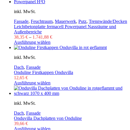
inkl. MwSt.
Fassade
,
Feuchtraum
,
Mauerwerk
,
Putz
,
Trennwände/Decken
Leichtbetonplatte fermacell Powerpanel Nassräume und
Außenbereiche
38,35
€
–
1.741,88
€
Ausführung wählen
inkl. MwSt.
Dach
,
Fassade
Onduline Firstkappen Onduvilla
12,65
€
Ausführung wählen
inkl. MwSt.
Dach
,
Fassade
Onduvilla Dachplatten von Onduline
39,66
€
Ausführung wählen