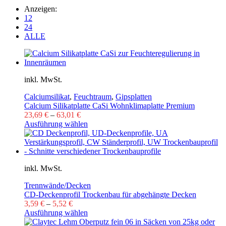
Anzeigen:
12
24
ALLE
inkl. MwSt.
Calciumsilikat
,
Feuchtraum
,
Gipsplatten
Calcium Silikatplatte CaSi Wohnklimaplatte Premium
23,69
€
–
63,01
€
Ausführung wählen
inkl. MwSt.
Trennwände/Decken
CD-Deckenprofil Trockenbau für abgehängte Decken
3,59
€
–
5,52
€
Ausführung wählen