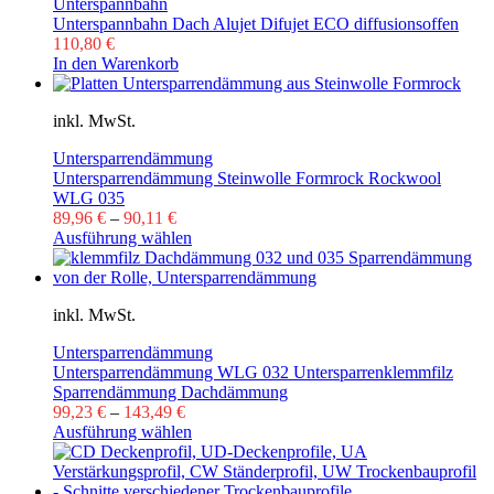
Unterspannbahn
Unterspannbahn Dach Alujet Difujet ECO diffusionsoffen
110,80
€
In den Warenkorb
inkl. MwSt.
Untersparrendämmung
Untersparrendämmung Steinwolle Formrock Rockwool
WLG 035
89,96
€
–
90,11
€
Ausführung wählen
inkl. MwSt.
Untersparrendämmung
Untersparrendämmung WLG 032 Untersparrenklemmfilz
Sparrendämmung Dachdämmung
99,23
€
–
143,49
€
Ausführung wählen