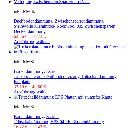
inkl. MwSt.
Dachbodendämmung
,
Zwischensparrendämmung
Steinwolle Klemmrock Rockwool 035 Zwischensparren
Deckendämmung
62,26
€
–
70,73
€
Ausführung wählen
inkl. MwSt.
Bodendämmung
,
Estrich
Tackerplatte unter Fußbodenheizung Trittschalldämmung
Faltplatte
33,10
€
–
49,60
€
Ausführung wählen
inkl. MwSt.
Bodendämmung
,
Estrich
Trittschalldämmung EPS 045 Fußbodendämmung
16,72
€
–
17,42
€