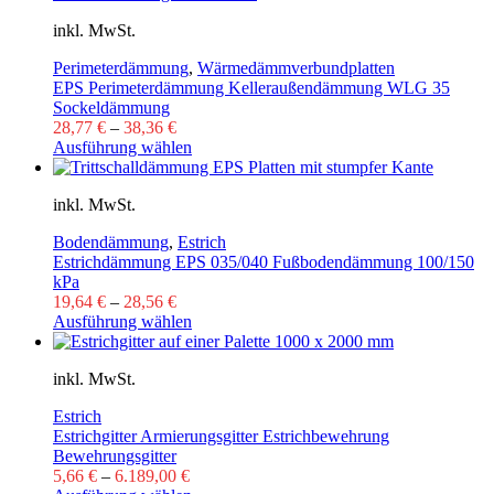
inkl. MwSt.
Perimeterdämmung
,
Wärmedämmverbundplatten
EPS Perimeterdämmung Kelleraußendämmung WLG 35
Sockeldämmung
28,77
€
–
38,36
€
Ausführung wählen
inkl. MwSt.
Bodendämmung
,
Estrich
Estrichdämmung EPS 035/040 Fußbodendämmung 100/150
kPa
19,64
€
–
28,56
€
Ausführung wählen
inkl. MwSt.
Estrich
Estrichgitter Armierungsgitter Estrichbewehrung
Bewehrungsgitter
5,66
€
–
6.189,00
€