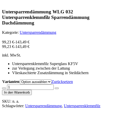
Untersparrendämmung WLG 032
Untersparrenklemmfilz Sparrendämmung
Dachdämmung
Kategorie:
Untersparrendämmung
99,23
€
-
143,49
€
99,23
€
-
143,49
€
inkl. MwSt.
Untersparrenklemmfilz Superglass KF5V
zur Verlegung zwischen der Lattung
Vlieskaschierte Zusatzdämmung in Steildächern
Varianten
Zurücksetzen
Menge
von
In den Warenkorb
Untersparrendämmung
WLG
SKU:
n. a.
032
Schlagwörter:
Untersparrendämmung
,
Untersparrenklemmfilz
Untersparrenklemmfilz