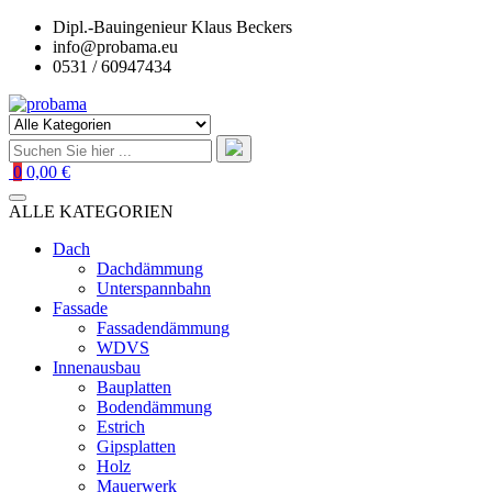
Zum
Dipl.-Bauingenieur Klaus Beckers
Inhalt
info@probama.eu
springen
0531 / 60947434
0
0,00 €
ALLE KATEGORIEN
Dach
Dachdämmung
Unterspannbahn
Fassade
Fassadendämmung
WDVS
Innenausbau
Bauplatten
Bodendämmung
Estrich
Gipsplatten
Holz
Mauerwerk