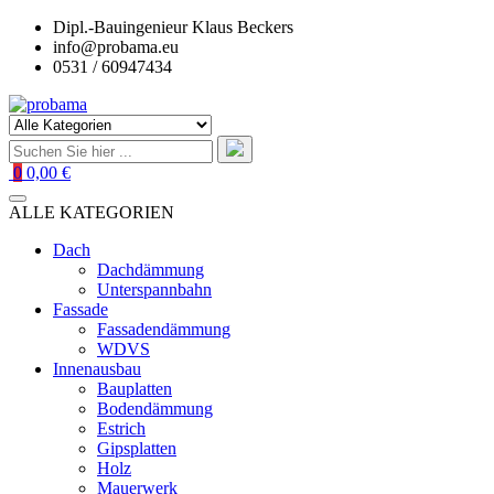
Zum
Dipl.-Bauingenieur Klaus Beckers
Inhalt
info@probama.eu
springen
0531 / 60947434
0
0,00 €
ALLE KATEGORIEN
Dach
Dachdämmung
Unterspannbahn
Fassade
Fassadendämmung
WDVS
Innenausbau
Bauplatten
Bodendämmung
Estrich
Gipsplatten
Holz
Mauerwerk