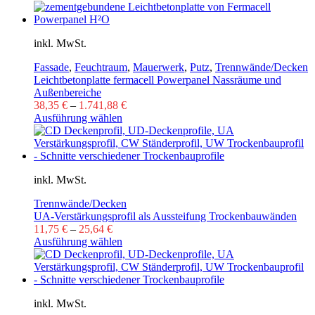
inkl. MwSt.
Fassade
,
Feuchtraum
,
Mauerwerk
,
Putz
,
Trennwände/Decken
Leichtbetonplatte fermacell Powerpanel Nassräume und
Außenbereiche
38,35
€
–
1.741,88
€
Ausführung wählen
inkl. MwSt.
Trennwände/Decken
UA-Verstärkungsprofil als Aussteifung Trockenbauwänden
11,75
€
–
25,64
€
Ausführung wählen
inkl. MwSt.