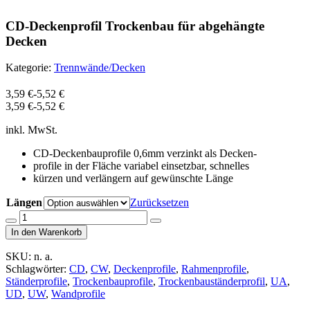
CD-Deckenprofil Trockenbau für abgehängte
Decken
Kategorie:
Trennwände/Decken
3,59
€
-
5,52
€
3,59
€
-
5,52
€
inkl. MwSt.
CD-Deckenbauprofile 0,6mm verzinkt als Decken-
profile in der Fläche variabel einsetzbar, schnelles
kürzen und verlängern auf gewünschte Länge
Längen
Zurücksetzen
Menge
von
In den Warenkorb
CD-
Deckenprofil
SKU:
n. a.
Trockenbau
Schlagwörter:
CD
,
CW
,
Deckenprofile
,
Rahmenprofile
,
für
Ständerprofile
,
Trockenbauprofile
,
Trockenbauständerprofil
,
UA
,
abgehängte
UD
,
UW
,
Wandprofile
Decken