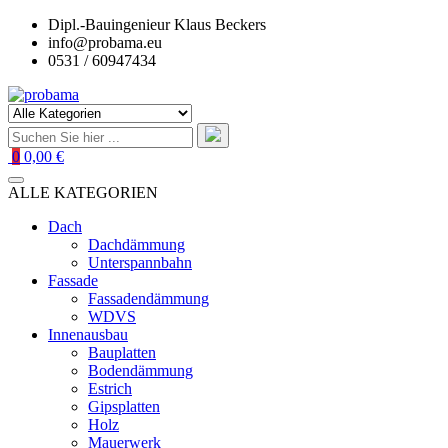
Zum
Dipl.-Bauingenieur Klaus Beckers
Inhalt
info@probama.eu
springen
0531 / 60947434
0
0,00 €
ALLE KATEGORIEN
Dach
Dachdämmung
Unterspannbahn
Fassade
Fassadendämmung
WDVS
Innenausbau
Bauplatten
Bodendämmung
Estrich
Gipsplatten
Holz
Mauerwerk