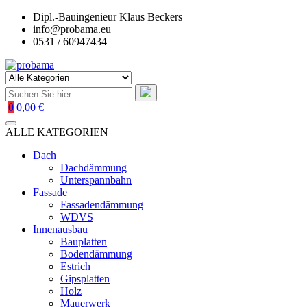
Zum
Dipl.-Bauingenieur Klaus Beckers
Inhalt
info@probama.eu
springen
0531 / 60947434
0
0,00 €
ALLE KATEGORIEN
Dach
Dachdämmung
Unterspannbahn
Fassade
Fassadendämmung
WDVS
Innenausbau
Bauplatten
Bodendämmung
Estrich
Gipsplatten
Holz
Mauerwerk