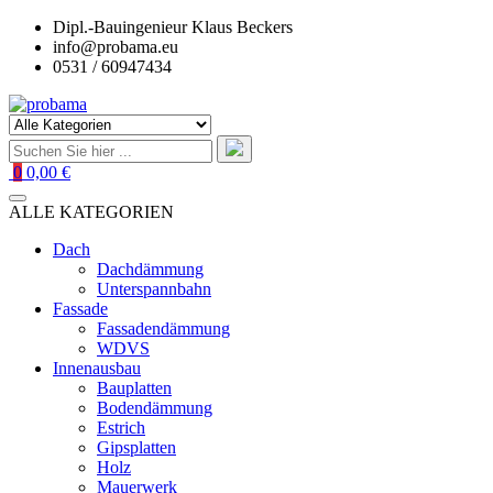
Zum
Dipl.-Bauingenieur Klaus Beckers
Inhalt
info@probama.eu
springen
0531 / 60947434
0
0,00 €
ALLE KATEGORIEN
Dach
Dachdämmung
Unterspannbahn
Fassade
Fassadendämmung
WDVS
Innenausbau
Bauplatten
Bodendämmung
Estrich
Gipsplatten
Holz
Mauerwerk