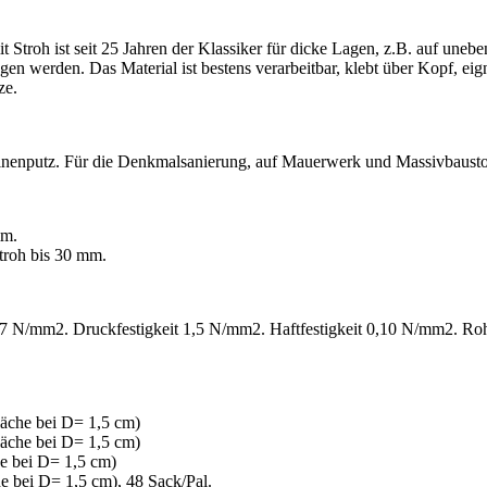
t Stroh ist seit 25 Jahren der Klassiker für dicke Lagen, z.B. auf un
 werden. Das Material ist bestens verarbeitbar, klebt über Kopf, eign
ze.
inenputz. Für die Denkmalsanierung, auf Mauerwerk und Massivbaustof
mm.
troh bis 30 mm.
,7 N/mm2. Druckfestigkeit 1,5 N/mm2. Haftfestigkeit 0,10 N/mm2. Roh
läche bei D= 1,5 cm)
läche bei D= 1,5 cm)
he bei D= 1,5 cm)
he bei D= 1,5 cm), 48 Sack/Pal.