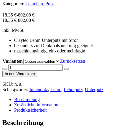
Kategorien:
Lehmbau
,
Putz
18,35
€
-
802,08
€
18,35
€
-
802,08
€
inkl. MwSt.
Claytec Lehm-Unterputz mit Stroh
besonders zur Denkmalsanierung geeignet
maschinengängig, ein- oder mehrlagig
Varianten
Zurücksetzen
Menge
von
In den Warenkorb
Lehm
Unterputz
SKU:
n. a.
Claytec
Schlagwörter:
Innenputz
,
Lehm
,
Lehmputz
,
Unterputz
Lehmputzmörtel
Stroh
Beschreibung
Dämmputz
Zusätzliche Information
Produktsicherheit
Beschreibung