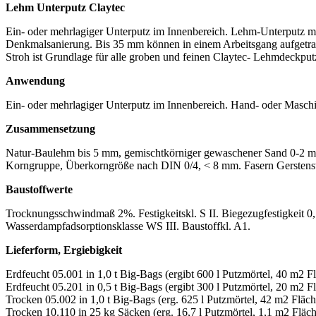
Lehm Unterputz Claytec
Ein- oder mehrlagiger Unterputz im Innenbereich. Lehm-Unterputz mi
Denkmalsanierung. Bis 35 mm können in einem Arbeitsgang aufgetragen
Stroh ist Grundlage für alle groben und feinen Claytec- Lehmdeckput
Anwendung
Ein- oder mehrlagiger Unterputz im Innenbereich. Hand- oder Masch
Zusammensetzung
Natur-Baulehm bis 5 mm, gemischtkörniger gewaschener Sand 0-2 
Korngruppe, Überkorngröße nach DIN 0/4, < 8 mm. Fasern Gerstens
Baustoffwerte
Trocknungsschwindmaß 2%. Festigkeitskl. S II. Biegezugfestigkeit 0
Wasserdampfadsorptionsklasse WS III. Baustoffkl. A1.
Lieferform, Ergiebigkeit
Erdfeucht 05.001 in 1,0 t Big-Bags (ergibt 600 l Putzmörtel, 40 m2 F
Erdfeucht 05.201 in 0,5 t Big-Bags (ergibt 300 l Putzmörtel, 20 m2 F
Trocken 05.002 in 1,0 t Big-Bags (erg. 625 l Putzmörtel, 42 m2 Fläc
Trocken 10.110 in 25 kg Säcken (erg. 16,7 l Putzmörtel, 1,1 m2 Fläc