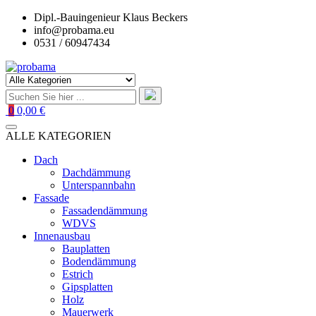
Zum
Dipl.-Bauingenieur Klaus Beckers
Inhalt
info@probama.eu
springen
0531 / 60947434
0
0,00 €
ALLE KATEGORIEN
Dach
Dachdämmung
Unterspannbahn
Fassade
Fassadendämmung
WDVS
Innenausbau
Bauplatten
Bodendämmung
Estrich
Gipsplatten
Holz
Mauerwerk