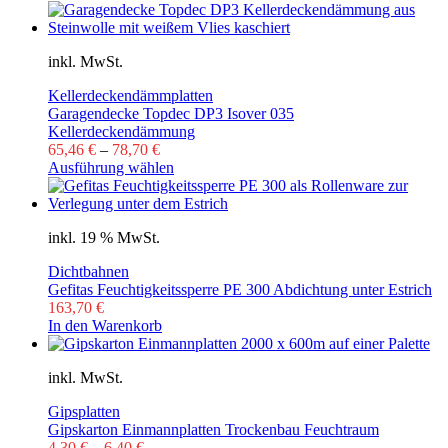
inkl. MwSt.
Kellerdeckendämmplatten
Garagendecke Topdec DP3 Isover 035
Kellerdeckendämmung
65,46
€
–
78,70
€
Ausführung wählen
inkl. 19 % MwSt.
Dichtbahnen
Gefitas Feuchtigkeitssperre PE 300 Abdichtung unter Estrich
163,70
€
In den Warenkorb
inkl. MwSt.
Gipsplatten
Gipskarton Einmannplatten Trockenbau Feuchtraum
4,30
€
–
6,40
€