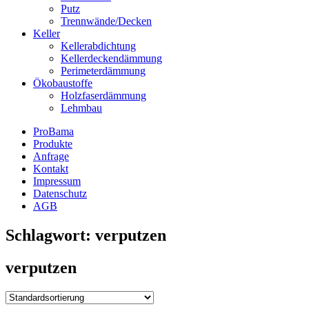
Putz
Trennwände/Decken
Keller
Kellerabdichtung
Kellerdeckendämmung
Perimeterdämmung
Ökobaustoffe
Holzfaserdämmung
Lehmbau
ProBama
Produkte
Anfrage
Kontakt
Impressum
Datenschutz
AGB
Schlagwort:
verputzen
verputzen