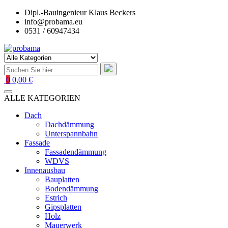
Zum
Dipl.-Bauingenieur Klaus Beckers
Inhalt
info@probama.eu
springen
0531 / 60947434
0
0,00 €
ALLE KATEGORIEN
Dach
Dachdämmung
Unterspannbahn
Fassade
Fassadendämmung
WDVS
Innenausbau
Bauplatten
Bodendämmung
Estrich
Gipsplatten
Holz
Mauerwerk