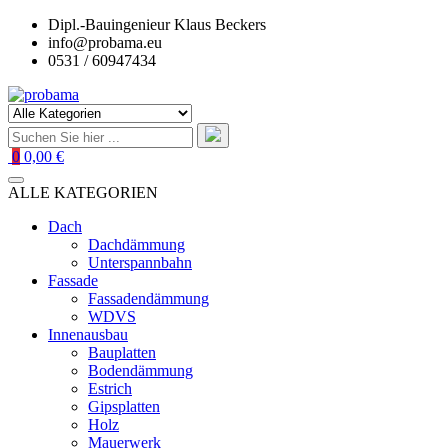
Zum
Dipl.-Bauingenieur Klaus Beckers
Inhalt
info@probama.eu
springen
0531 / 60947434
0
0,00 €
ALLE KATEGORIEN
Dach
Dachdämmung
Unterspannbahn
Fassade
Fassadendämmung
WDVS
Innenausbau
Bauplatten
Bodendämmung
Estrich
Gipsplatten
Holz
Mauerwerk