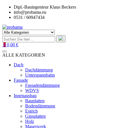
Zum
Dipl.-Bauingenieur Klaus Beckers
Inhalt
info@probama.eu
springen
0531 / 60947434
0
0,00 €
ALLE KATEGORIEN
Dach
Dachdämmung
Unterspannbahn
Fassade
Fassadendämmung
WDVS
Innenausbau
Bauplatten
Bodendämmung
Estrich
Gipsplatten
Holz
Mauerwerk